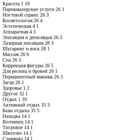
Красота
1
19
Парикмахерские услуги
26
1
Ногтевой сервис
26
3
Косметология
26
4
Эстетическая
4
1
Аппаратная
4
3
Эпиляция и депиляция
26
3
Лазерная эпиляция
28
3
Шугаринг и воск
28
1
Массаж
26
6
Спа
26
3
Коррекция фигуры
26
5
Для ресниц и бровей
26
1
Перманентный макияж
26
3
Загар
26
1
Здоровье
1
2
Другое
32
1
Отдых
1
10
Активный отдых
35
3
Базы отдыха
35
5
Находка
14
1
Волчанец
14
1
Тигровое
14
1
Шкотово
14
1
Славянка
14
1