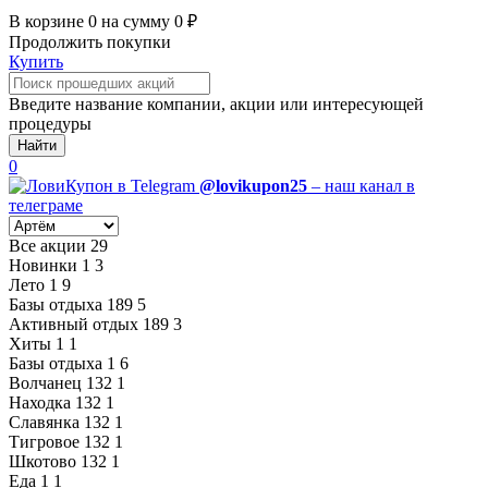
В корзине
0
на сумму
0
₽
Продолжить покупки
Купить
Введите название компании, акции или интересующей
процедуры
Найти
0
@lovikupon25
– наш канал в
телеграме
Все акции
29
Новинки
1
3
Лето
1
9
Базы отдыха
189
5
Активный отдых
189
3
Хиты
1
1
Базы отдыха
1
6
Волчанец
132
1
Находка
132
1
Славянка
132
1
Тигровое
132
1
Шкотово
132
1
Еда
1
1