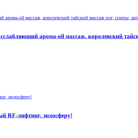
сслабляющий арома-oil массаж, королевский тайск
ый RF-лифтинг, эндосферу!