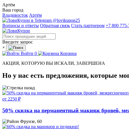
Артём
Ваш город
Владивосток
Артём
@lovikupon25
Вопросы и ответы
Обратная связь
Стать партнером
+7 800 775-
Введите запрос
×
Войти
0
Корзина
АКЦИЯ, КОТОРУЮ ВЫ ИСКАЛИ, ЗАВЕРШЕНА
Но у нас есть предложения, которые мо
от 2250 ₽
50% скидка на перманентный макияж бровей, ме
Фрунзе, 60