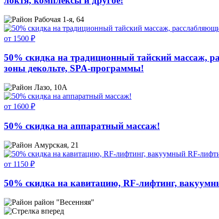
локтя, комплексы и другое!
Рабочая 1-я, 64
от 1500 ₽
50% скидка на традиционный тайский массаж, ра
зоны декольте, SPA-программы!
Лазо, 10А
от 1600 ₽
50% скидка на аппаратный массаж!
Амурская, 21
от 1150 ₽
50% скидка на кавитацию, RF-лифтинг, вакуумн
район "Весенняя"