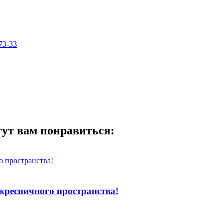
73-33
гут вам понравиться:
жресничного пространства!