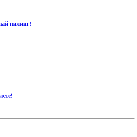
вый пилинг!
лсте!