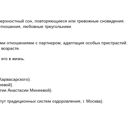
верхностный сон, повторяющиеся или тревожные сновидения.
тношения, любовные треугольники.
ыми отношениями с партнером, адаптация особых пристрастий.
 возрасте.
его в жизнь.
Карвасарского).
еевой).
огии Анастасии Михеевой).
тут традиционных систем оздоровления, г. Москва).