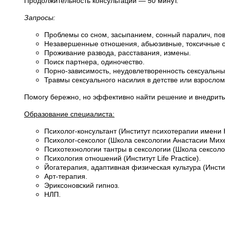
Продолжительность консультации — 50 минут.
Запросы:
Проблемы со сном, засыпанием, сонный паралич, по
Незавершенные отношения, абьюзивные, токсичные о
Проживание развода, расставания, измены.
Поиск партнера, одиночество.
Порно-зависимость, неудовлетворенность сексуальн
Травмы сексуального насилия в детстве или взрослом
Помогу бережно, но эффективно найти решение и внедрить 
Образование специалиста:
Психолог-консультант (Институт психотерапии имени 
Психолог-сексолог (Школа сексологии Анастасии Мих
Психотехнологии тантры в сексологии (Школа сексол
Психология отношений (Институт Life Practice).
Йогатерапия, адаптивная физическая культура (Инсти
Арт-терапия.
Эриксоновский гипноз.
НЛП.