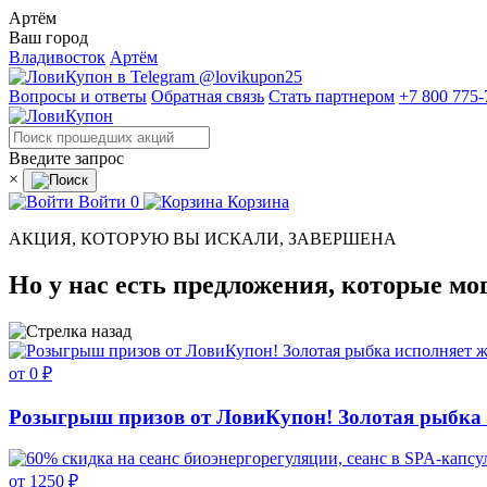
Артём
Ваш город
Владивосток
Артём
@lovikupon25
Вопросы и ответы
Обратная связь
Стать партнером
+7 800 775-
Введите запрос
×
Войти
0
Корзина
АКЦИЯ, КОТОРУЮ ВЫ ИСКАЛИ, ЗАВЕРШЕНА
Но у нас есть предложения, которые мо
от 0 ₽
Розыгрыш призов от ЛовиКупон! Золотая рыбка 
от 1250 ₽