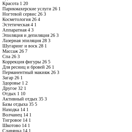
Красота
1
20
Парикмахерские услуги
26
1
Ногтевой сервис
26
3
Косметология
26
4
Эстетическая
4
1
Аппаратная
4
3
Эпиляция и депиляция
26
3
Лазерная эпиляция
28
3
Шугаринг и воск
28
1
Массаж
26
7
Спа
26
3
Коррекция фигуры
26
5
Для ресниц и бровей
26
1
Перманентный макияж
26
3
Загар
26
1
Здоровье
1
2
Другое
32
1
Отдых
1
10
Активный отдых
35
3
Базы отдыха
35
5
Находка
14
1
Волчанец
14
1
Тигровое
14
1
Шкотово
14
1
Славянка
14
1