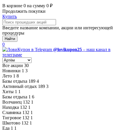
В корзине
0
на сумму
0
₽
Продолжить покупки
Купить
Введите название компании, акции или интересующей
процедуры
Найти
0
@lovikupon25
– наш канал в
телеграме
Все акции
30
Новинки
1
3
Лето
1
8
Базы отдыха
189
4
Активный отдых
189
3
Хиты
1
1
Базы отдыха
1
6
Волчанец
132
1
Находка
132
1
Славянка
132
1
Тигровое
132
1
Шкотово
132
1
Еда
1
1