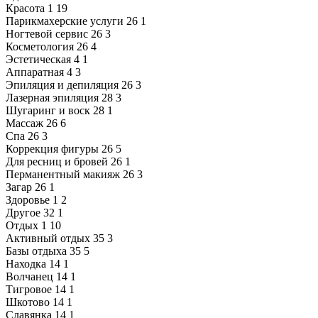
Красота
1
19
Парикмахерские услуги
26
1
Ногтевой сервис
26
3
Косметология
26
4
Эстетическая
4
1
Аппаратная
4
3
Эпиляция и депиляция
26
3
Лазерная эпиляция
28
3
Шугаринг и воск
28
1
Массаж
26
6
Спа
26
3
Коррекция фигуры
26
5
Для ресниц и бровей
26
1
Перманентный макияж
26
3
Загар
26
1
Здоровье
1
2
Другое
32
1
Отдых
1
10
Активный отдых
35
3
Базы отдыха
35
5
Находка
14
1
Волчанец
14
1
Тигровое
14
1
Шкотово
14
1
Славянка
14
1