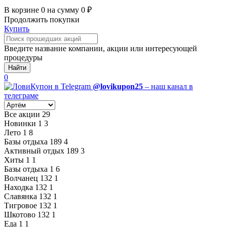
В корзине
0
на сумму
0
₽
Продолжить покупки
Купить
Введите название компании, акции или интересующей
процедуры
Найти
0
@lovikupon25
– наш канал в
телеграме
Все акции
29
Новинки
1
3
Лето
1
8
Базы отдыха
189
4
Активный отдых
189
3
Хиты
1
1
Базы отдыха
1
6
Волчанец
132
1
Находка
132
1
Славянка
132
1
Тигровое
132
1
Шкотово
132
1
Еда
1
1