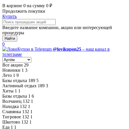
В корзине
0
на сумму
0
₽
Продолжить покупки
Купить
Введите название компании, акции или интересующей
процедуры
Найти
0
@lovikupon25
– наш канал в
телеграме
Все акции
29
Новинки
1
3
Лето
1
9
Базы отдыха
189
5
Активный отдых
189
3
Хиты
1
1
Базы отдыха
1
6
Волчанец
132
1
Находка
132
1
Славянка
132
1
Тигровое
132
1
Шкотово
132
1
Еда
1
1