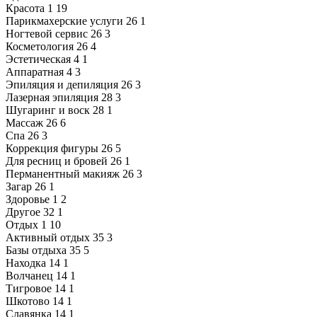
Красота
1
19
Парикмахерские услуги
26
1
Ногтевой сервис
26
3
Косметология
26
4
Эстетическая
4
1
Аппаратная
4
3
Эпиляция и депиляция
26
3
Лазерная эпиляция
28
3
Шугаринг и воск
28
1
Массаж
26
6
Спа
26
3
Коррекция фигуры
26
5
Для ресниц и бровей
26
1
Перманентный макияж
26
3
Загар
26
1
Здоровье
1
2
Другое
32
1
Отдых
1
10
Активный отдых
35
3
Базы отдыха
35
5
Находка
14
1
Волчанец
14
1
Тигровое
14
1
Шкотово
14
1
Славянка
14
1