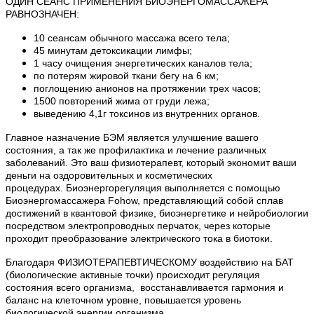
ОДИН СЕАНС ПРИМЕНЕНИЯ БИОЭНЕРГОМАССАЖЕРА
РАВНОЗНАЧЕН:
10 сеансам обычного массажа всего тела;
45 минутам детоксикации лимфы;
1 часу очищения энергетических каналов тела;
по потерям жировой ткани бегу на 6 км;
поглощению анионов на протяжении трех часов;
1500 повторений жима от груди лежа;
выведению 4,1г токсинов из внутренних органов.
Главное назначение БЭМ является улучшение вашего
состояния, а так же профилактика и лечение различных
заболеваний. Это ваш физиотерапевт, который экономит ваши
деньги на оздоровительных и косметических
процедурах. Биоэнергорегуляция выполняется с помощью
Биоэнергомассажера Fohow, представляющий собой сплав
достижений в квантовой физике, биоэнергетике и нейробиологии
посредством электропроводных перчаток, через которые
проходит преобразование электрического тока в биотоки.
Благодаря ФИЗИОТЕРАПЕВТИЧЕСКОМУ воздействию на БАТ
(биологические активные точки) происходит регуляция
состояния всего организма, восстанавливается гармония и
баланс на клеточном уровне, повышается уровень
биологической энергии организма.