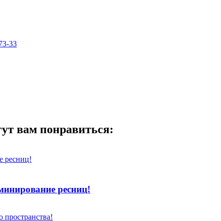
73-33
гут вам понравиться:
минирование ресниц!