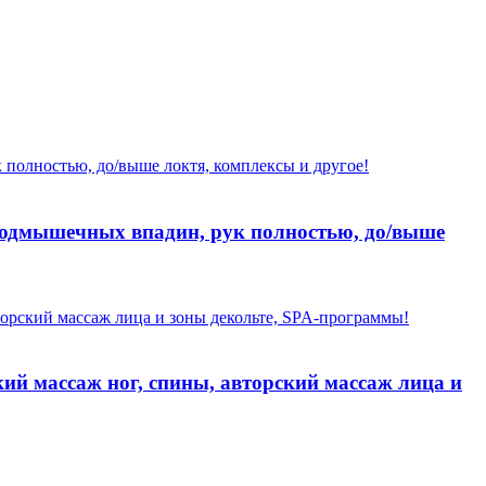
 подмышечных впадин, рук полностью, до/выше
ий массаж ног, спины, авторский массаж лица и