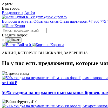
Артём
Ваш город
Владивосток
Артём
@lovikupon25
Вопросы и ответы
Обратная связь
Стать партнером
+7 800 775-
Введите запрос
×
Войти
0
Корзина
АКЦИЯ, КОТОРУЮ ВЫ ИСКАЛИ, ЗАВЕРШЕНА
Но у нас есть предложения, которые мо
от 1100 ₽
50% скидка на перманентный макияж бровей, ла
Фрунзе, 41/1