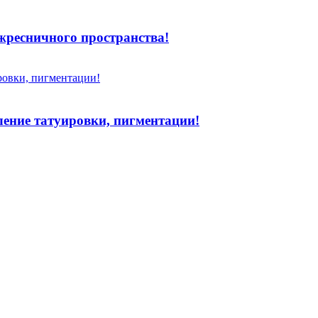
жресничного пространства!
аление татуировки, пигментации!