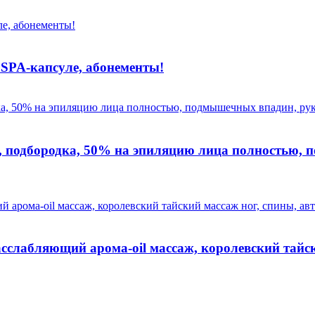
 SPA-капсуле, абонементы!
, подбородка, 50% на эпиляцию лица полностью,
сслабляющий арома-oil массаж, королевский тайск