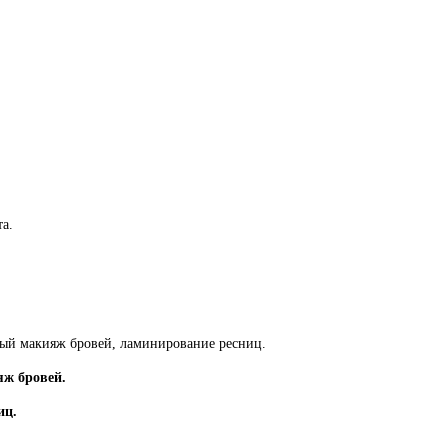
та.
ный макияж бровей, ламинирование ресниц.
ж бровей.
иц.