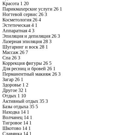
Красота
1
20
Парикмахерские услуги
26
1
Ногтевой сервис
26
3
Косметология
26
4
Эстетическая
4
1
Аппаратная
4
3
Эпиляция и депиляция
26
3
Лазерная эпиляция
28
3
Шугаринг и воск
28
1
Массаж
26
7
Спа
26
3
Коррекция фигуры
26
5
Для ресниц и бровей
26
1
Перманентный макияж
26
3
Загар
26
1
Здоровье
1
2
Другое
32
1
Отдых
1
10
Активный отдых
35
3
Базы отдыха
35
5
Находка
14
1
Волчанец
14
1
Тигровое
14
1
Шкотово
14
1
Славянка
14
1