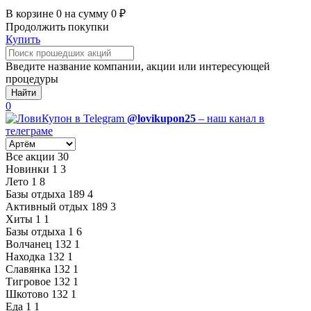
В корзине
0
на сумму
0
₽
Продолжить покупки
Купить
Введите название компании, акции или интересующей
процедуры
Найти
0
@lovikupon25
– наш канал в
телеграме
Все акции
30
Новинки
1
3
Лето
1
8
Базы отдыха
189
4
Активный отдых
189
3
Хиты
1
1
Базы отдыха
1
6
Волчанец
132
1
Находка
132
1
Славянка
132
1
Тигровое
132
1
Шкотово
132
1
Еда
1
1