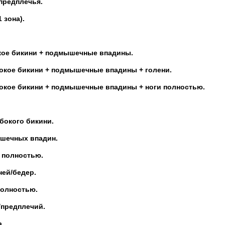
предплечья.
 зона).
кое бикини + подмышечные впадины.
бокое бикини + подмышечные впадины + голени.
бокое бикини + подмышечные впадины + ноги полностью.
бокого бикини.
шечных впадин.
 полностью.
ей/бедер.
полностью.
/предплечий.
.