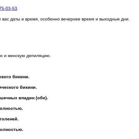
75-03-53
.
 вас даты и время, особенно вечернее время и выходные дни.
ую и женскую депиляцию.
кого бикини.
ческого бикини.
ечных впадин (обе).
олностью.
голеней.
полностью.