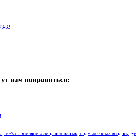
73-33
гут вам понравиться:
!