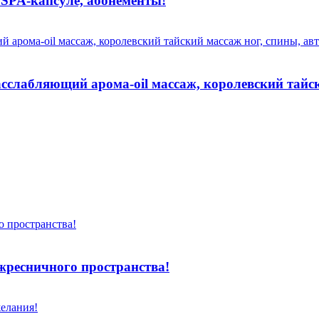
 SPA-капсуле, абонементы!
сслабляющий арома-oil массаж, королевский тайск
жресничного пространства!