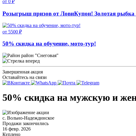
от 0 ₽
Розыгрыш призов от ЛовиКупон! Золотая рыбка 
от 5500 ₽
50% скидка на обучение, мото-тур!
район "Снеговая"
Завершенная акция
Оставайтесь на связи
50% скидка на мужскую и же
с. Вольно-Надеждинское
Продажи закончились
16 февр. 2026
Куплено