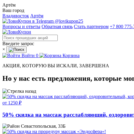
Артём
Ваш город
Владивосток
Артём
@lovikupon25
Вопросы и ответы
Обратная связь
Стать партнером
+7 800 775-
Введите запрос
×
Войти
0
Корзина
АКЦИЯ, КОТОРУЮ ВЫ ИСКАЛИ, ЗАВЕРШЕНА
Но у нас есть предложения, которые мо
от 1250 ₽
50% скидка на массаж расслабляющий, оздорови
Севастопольская, 33Б