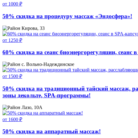
от 1000 ₽
50% скидка на процедуру массаж «Эндосфера»!
Кирова, 33
от 1250 ₽
60% скидка на сеанс биоэнергорегуляции, сеанс в
с. Вольно-Надеждинское
от 1500 ₽
50% скидка на традиционный тайский массаж, ра
зоны декольте, SPA-программы!
Лазо, 10А
от 1600 ₽
50% скидка на аппаратный массаж!