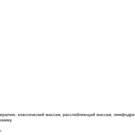
сотерапию, классический массаж, расслабляющий массаж, лимфод
рамму.
.