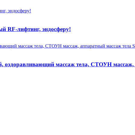
ый RF-лифтинг, эндосферу!
, оздоравливающий массаж тела, СТОУН массаж,