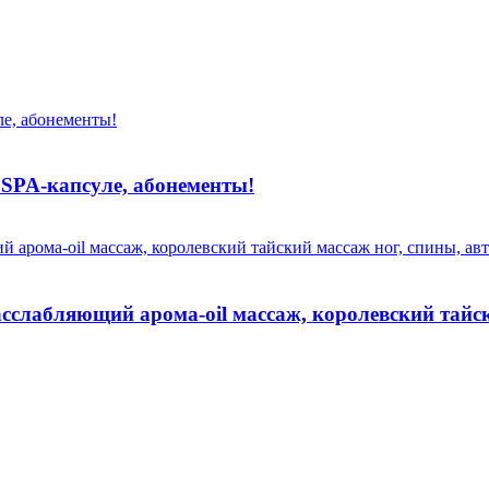
 SPA-капсуле, абонементы!
сслабляющий арома-oil массаж, королевский тайск