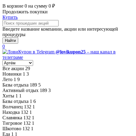
В корзине
0
на сумму
0
₽
Продолжить покупки
Купить
Введите название компании, акции или интересующей
процедуры
Найти
0
@lovikupon25
– наш канал в
телеграме
Все акции
29
Новинки
1
3
Лето
1
9
Базы отдыха
189
5
Активный отдых
189
3
Хиты
1
1
Базы отдыха
1
6
Волчанец
132
1
Находка
132
1
Славянка
132
1
Тигровое
132
1
Шкотово
132
1
Еда
1
1