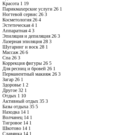
Красота
1
19
Парикмахерские услуги
26
1
Ногтевой сервис
26
3
Косметология
26
4
Эстетическая
4
1
Аппаратная
4
3
Эпиляция и депиляция
26
3
Лазерная эпиляция
28
3
Шугаринг и воск
28
1
Массаж
26
6
Спа
26
3
Коррекция фигуры
26
5
Для ресниц и бровей
26
1
Перманентный макияж
26
3
Загар
26
1
Здоровье
1
2
Другое
32
1
Отдых
1
10
Активный отдых
35
3
Базы отдыха
35
5
Находка
14
1
Волчанец
14
1
Тигровое
14
1
Шкотово
14
1
Славянка
14
1