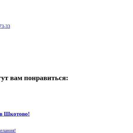
73-33
гут вам понравиться:
 в Шкотово!