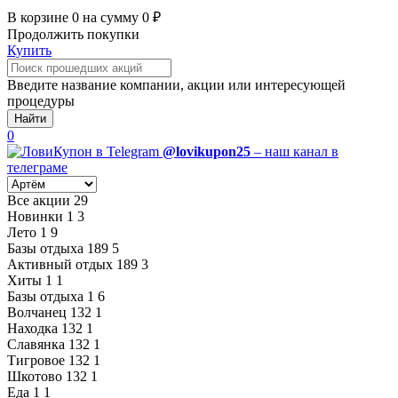
В корзине
0
на сумму
0
₽
Продолжить покупки
Купить
Введите название компании, акции или интересующей
процедуры
Найти
0
@lovikupon25
– наш канал в
телеграме
Все акции
29
Новинки
1
3
Лето
1
9
Базы отдыха
189
5
Активный отдых
189
3
Хиты
1
1
Базы отдыха
1
6
Волчанец
132
1
Находка
132
1
Славянка
132
1
Тигровое
132
1
Шкотово
132
1
Еда
1
1