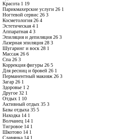
Красота
1
19
Парикмахерские услуги
26
1
Ногтевой сервис
26
3
Косметология
26
4
Эстетическая
4
1
Аппаратная
4
3
Эпиляция и депиляция
26
3
Лазерная эпиляция
28
3
Шугаринг и воск
28
1
Массаж
26
6
Спа
26
3
Коррекция фигуры
26
5
Для ресниц и бровей
26
1
Перманентный макияж
26
3
Загар
26
1
Здоровье
1
2
Другое
32
1
Отдых
1
10
Активный отдых
35
3
Базы отдыха
35
5
Находка
14
1
Волчанец
14
1
Тигровое
14
1
Шкотово
14
1
Славянка
14
1