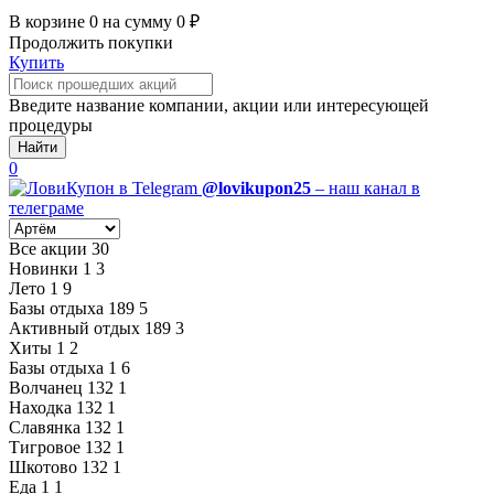
В корзине
0
на сумму
0
₽
Продолжить покупки
Купить
Введите название компании, акции или интересующей
процедуры
Найти
0
@lovikupon25
– наш канал в
телеграме
Все акции
30
Новинки
1
3
Лето
1
9
Базы отдыха
189
5
Активный отдых
189
3
Хиты
1
2
Базы отдыха
1
6
Волчанец
132
1
Находка
132
1
Славянка
132
1
Тигровое
132
1
Шкотово
132
1
Еда
1
1