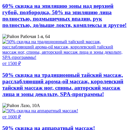
60% скидка на эпиляцию зоны над верхней
губой, подбородка, 50% на эпиляцию лица
полностью, подмышечных впадин, рук
полностью, до/выше локтя, комплексы и другое!
Рабочая 1-я, 64
от 1500 ₽
50% скидка на традиционный тайский массаж,
расслабляющий арома-oil массаж, королевский
тайский массаж ног, спины, авторский массаж
лица и зоны декольте, SPA-программы!
Лазо, 10А
от 1600 ₽
50% скидка на аппаратный массаж!