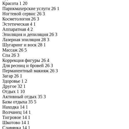
Красота
1
20
Парикмахерские услуги
26
1
Ногтевой сервис
26
3
Косметология
26
3
Эстетическая
4
1
Аппаратная
4
2
Эпиляция и депиляция
26
3
Лазерная эпиляция
28
3
Шугаринг и воск
28
1
Массаж
26
5
Спа
26
3
Коррекция фигуры
26
4
Для ресниц и бровей
26
3
Перманентный макияж
26
3
Загар
26
1
Здоровье
1
2
Другое
32
1
Отдых
1
10
Активный отдых
35
3
Базы отдыха
35
5
Находка
14
1
Волчанец
14
1
Тигровое
14
1
Шкотово
14
1
Славянка
14
1