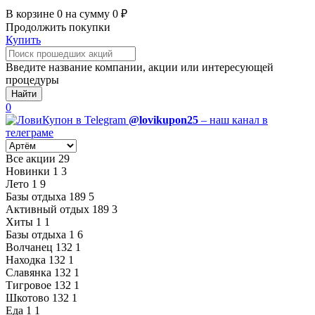
В корзине
0
на сумму
0
₽
Продолжить покупки
Купить
Введите название компании, акции или интересующей
процедуры
Найти
0
@lovikupon25
– наш канал в
телеграме
Все акции
29
Новинки
1
3
Лето
1
9
Базы отдыха
189
5
Активный отдых
189
3
Хиты
1
1
Базы отдыха
1
6
Волчанец
132
1
Находка
132
1
Славянка
132
1
Тигровое
132
1
Шкотово
132
1
Еда
1
1