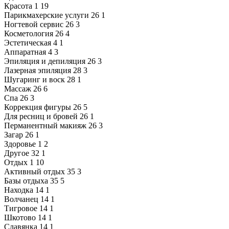
Красота
1
19
Парикмахерские услуги
26
1
Ногтевой сервис
26
3
Косметология
26
4
Эстетическая
4
1
Аппаратная
4
3
Эпиляция и депиляция
26
3
Лазерная эпиляция
28
3
Шугаринг и воск
28
1
Массаж
26
6
Спа
26
3
Коррекция фигуры
26
5
Для ресниц и бровей
26
1
Перманентный макияж
26
3
Загар
26
1
Здоровье
1
2
Другое
32
1
Отдых
1
10
Активный отдых
35
3
Базы отдыха
35
5
Находка
14
1
Волчанец
14
1
Тигровое
14
1
Шкотово
14
1
Славянка
14
1