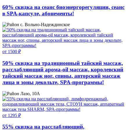
60% скидка на сеанс биоэнергорегуляции, сеанс
в SPA-капсуле, абонементы!
с. Вольно-Надеждинское
от 1500 ₽
50% скидка на традиционный тайский массаж,
расслабляющий арома-oil массаж, королевский
тайский массаж ног, спины, авторский массаж
лица и зоны декольте, SPA-программы!
Лазо, 10А
от 1295 ₽
55% скидка на расслабляющий,